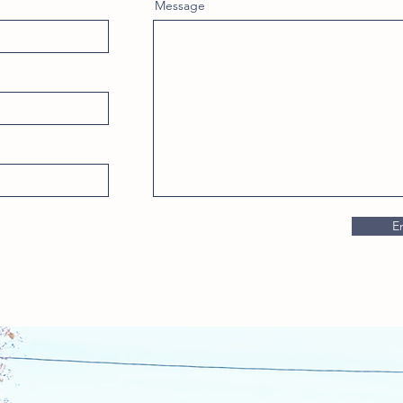
Message
E